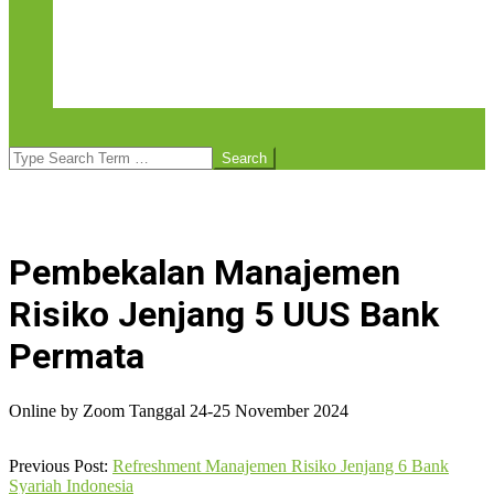
Tentang Asbisindo Institute
Layanan Asbisindo Institute
Public Training
E-Learning
Foto Kegiatan Asbisindo Institute
Search
Pembekalan Manajemen
Risiko Jenjang 5 UUS Bank
Permata
Online by Zoom Tanggal 24-25 November 2024
2024-
Previous Post:
Refreshment Manajemen Risiko Jenjang 6 Bank
12-
Syariah Indonesia