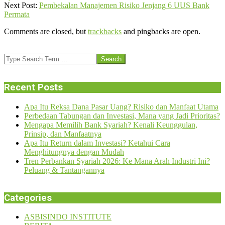
01
Next Post:
Pembekalan Manajemen Risiko Jenjang 6 UUS Bank
Permata
Comments are closed, but
trackbacks
and pingbacks are open.
Search
Recent Posts
Apa Itu Reksa Dana Pasar Uang? Risiko dan Manfaat Utama
Perbedaan Tabungan dan Investasi, Mana yang Jadi Prioritas?
Mengapa Memilih Bank Syariah? Kenali Keunggulan,
Prinsip, dan Manfaatnya
Apa Itu Return dalam Investasi? Ketahui Cara
Menghitungnya dengan Mudah
Tren Perbankan Syariah 2026: Ke Mana Arah Industri Ini?
Peluang & Tantangannya
Categories
ASBISINDO INSTITUTE