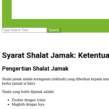
Layanan Asbisindo Institute
Public Training
E-Learning
Foto Kegiatan Asbisindo Institute
Search
Syarat Shalat Jamak: Ketentu
Pengertian Shalat Jamak
Shalat jamak adalah keringanan (rukhsah) yang diberikan kepada um
kedua (jamak ta’khir).
Shalat yang boleh dijamak adalah:
Dzuhur dengan Ashar
Maghrib dengan Isya