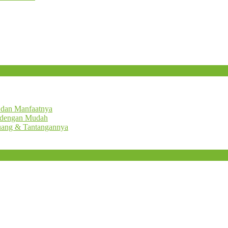
 dan Manfaatnya
a dengan Mudah
luang & Tantangannya